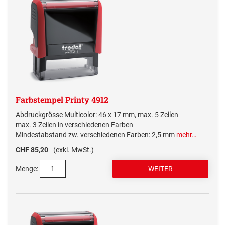
MULTICOLOR SWOP-PADS PRINTY LINE
TRODAT EDY® FIX DINOSAURIER UND
MULTICOLOR SWOP-PADS PROFESSIONAL LINE
Numeroteure + passende Ersatzkissen
MÄRCHEN
NUMEROTEURE REINER
Elektrostempel Kennzeichnungsgeräte + passendes Zubehör
TRODAT EDY® FLEX
ELEKTROSTEMPEL &
Ersatzkissen / Stempelkissen
KENNZEICHNUNGSGERÄTE REINER
ERSATZKISSEN REINER HANDSTEMPEL
AUSTAUSCHKISSEN TRODAT
TRODAT EDY® ERSATZKISSEN
Zubehör
Printy Line
ERSATZKISSEN UND ZUBEHÖR
ELEKTROSTEMPEL REINER
Farbstempel Printy 4912
Professional Line
Abdruckgrösse Multicolor: 46 x 17 mm, max. 5 Zeilen
max. 3 Zeilen in verschiedenen Farben
ERSATZKISSEN FÜR TASCHENSTEMPEL
Mindestabstand zw. verschiedenen Farben: 2,5 mm
mehr…
CHF 85,20
(exkl. MwSt.)
STEMPELKISSEN
Menge: