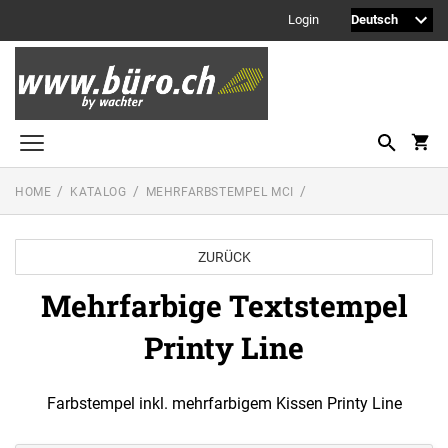
Login
HOME
KATALOG
MEHRFARBSTEMPEL MCI
Printy Textstempel
Taschenstempel
ZURÜCK
Professional Textstempel
Mehrfarbige Textstempel
Professional Datum- und Ziffernbandstempel
Printy Line
PROFESSIONAL LINE DATUMSTEMPEL
Printy Datumstempel
PRINTY LINE - DATUMSTEMPEL
Office Printy
Farbstempel inkl. mehrfarbigem Kissen Printy Line
PROFESSIONAL LINE
WORTBANDDREHSTEMPEL
Textplatten