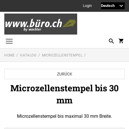
Login
HOME
KATALOG
MICROZELLENSTEMPEL
Printy Textstempel
Taschenstempel
ZURÜCK
Professional Textstempel
Microzellenstempel bis 30
Professional Datum- und Ziffernbandstempel
mm
PROFESSIONAL LINE DATUMSTEMPEL
Printy Datumstempel
PRINTY LINE - DATUMSTEMPEL
Office Printy
Microzellenstempel bis maximal 30 mm Breite.
PROFESSIONAL LINE
WORTBANDDREHSTEMPEL
Textplatten