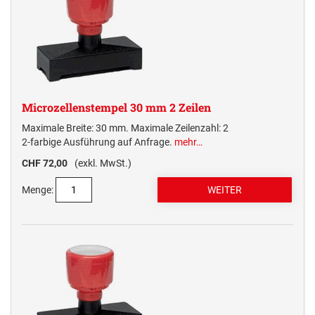
MULTICOLOR SWOP-PADS PRINTY LINE
TRODAT EDY® FIX DINOSAURIER UND
MULTICOLOR SWOP-PADS PROFESSIONAL LINE
Numeroteure + passende Ersatzkissen
MÄRCHEN
NUMEROTEURE REINER
Elektrostempel Kennzeichnungsgeräte + passendes Zubehör
TRODAT EDY® FLEX
ELEKTROSTEMPEL &
Ersatzkissen / Stempelkissen
KENNZEICHNUNGSGERÄTE REINER
ERSATZKISSEN REINER HANDSTEMPEL
AUSTAUSCHKISSEN TRODAT
Microzellenstempel 30 mm 2 Zeilen
TRODAT EDY® ERSATZKISSEN
Zubehör
Printy Line
ERSATZKISSEN UND ZUBEHÖR
Maximale Breite: 30 mm. Maximale Zeilenzahl: 2
ELEKTROSTEMPEL REINER
2-farbige Ausführung auf Anfrage.
mehr…
Professional Line
CHF 72,00
(exkl. MwSt.)
ERSATZKISSEN FÜR TASCHENSTEMPEL
Menge:
STEMPELKISSEN