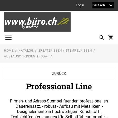
Login
HOME
KATALOG
ERSATZKISSEN / STEMPELKISSEN
Printy Textstempel
AUSTAUSCHKISSEN TRODAT
Taschenstempel
Professional Textstempel
ZURÜCK
Professional Line
Professional Datum- und Ziffernbandstempel
PROFESSIONAL LINE DATUMSTEMPEL
Printy Datumstempel
Firmen- und Adress-Stempel fuer den professionellen
PRINTY LINE - DATUMSTEMPEL
Office Printy
Dauereinsatz. - robust - Aufbau mit Metallkern -
PROFESSIONAL LINE
Designelemente in hochwertigem Kunststoff -
WORTBANDDREHSTEMPEL
Textsichtfenster - ausgereifte Selbstfärbeautomatik -
Textplatten