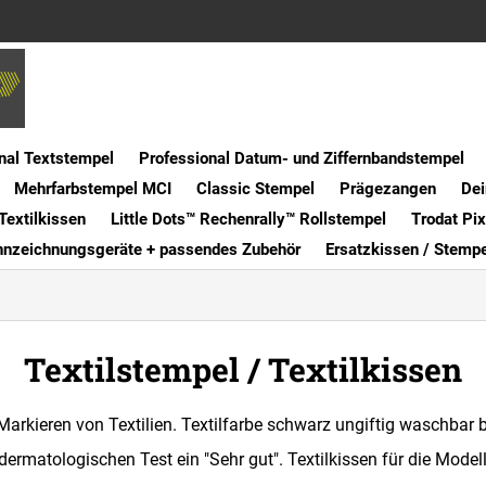
nal Textstempel
Professional Datum- und Ziffernbandstempel
Mehrfarbstempel MCI
Classic Stempel
Prägezangen
Dei
Textilkissen
Little Dots™ Rechenrally™ Rollstempel
Trodat Pi
nnzeichnungsgeräte + passendes Zubehör
Ersatzkissen / Stemp
Textilstempel / Textilkissen
arkieren von Textilien. Textilfarbe schwarz ungiftig waschbar b
en dermatologischen Test ein "Sehr gut". Textilkissen für die Model