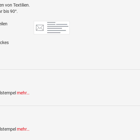
n von Textilien.
r bis 90°.
ilen
uckes
ilstempel
mehr…
ilstempel
mehr…