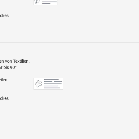
uckes
n von Textilien.
r bis 90°
ilen
uckes