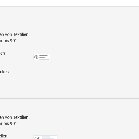
n von Textilien.
r bis 90°
len
uckes
n von Textilien.
r bis 90°
ilen