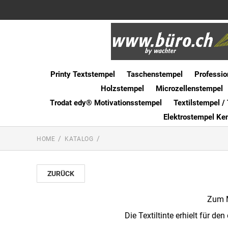
Printy Textstempel
Taschenstempel
Professio
Holzstempel
Microzellenstempel
Trodat edy® Motivationsstempel
Textilstempel / 
Elektrostempel Ke
HOME
KATALOG
ZURÜCK
Zum M
Die Textiltinte erhielt für d