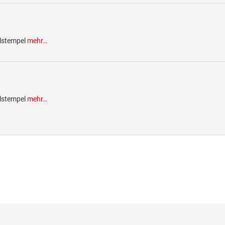
ilstempel
mehr…
ilstempel
mehr…