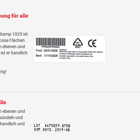
ung für alle
Stamp 1025 ist
rosse Flächen.
len ebenen und
st er handlich
ang!
lle
len ebenen und
bündeln und
 handlich und