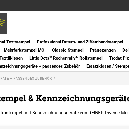
nal Textstempel
Professional Datum- und Ziffernbandstempel
Mehrfarbstempel MCI
Classic Stempel
Prägezangen
Dei
Textilkissen
Little Dots™ Rechenrally™ Rollstempel
Trodat Pi
nnzeichnungsgeräte + passendes Zubehör
Ersatzkissen / Stemp
RÄTE + PASSENDES ZUBEHÖR
tempel & Kennzeichnungsgerä
ktrostempel und Kennzeichnungsgeräte von REINER Diverse Mod