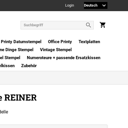
Login
Printy Datumstempel
Office Printy
Textplatten
ne Dinge Stempel
Vintage Stempel
xel Stempel
Numeroteure + passende Ersatzkissen
elkissen
Zubehör
te REINER
elle