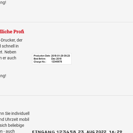
ang!
liche Profi
-Drucker, der
schnell in
et. Neben
n er auch
ang!
n Sie individuell
nd Uhrzeit mobil
sich beliebige
en - auch