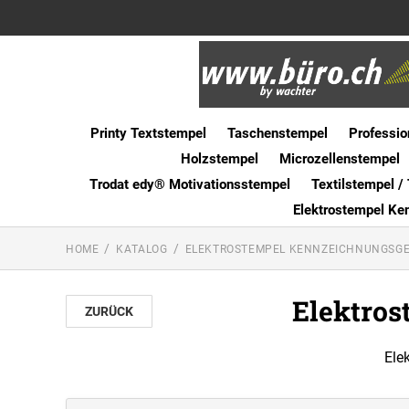
Printy Textstempel
Taschenstempel
Professio
Holzstempel
Microzellenstempel
Trodat edy® Motivationsstempel
Textilstempel / 
Elektrostempel Ke
HOME
KATALOG
ELEKTROSTEMPEL KENNZEICHNUNGSGE
Elektros
ZURÜCK
Ele