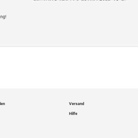
ang!
len
Versand
Hilfe