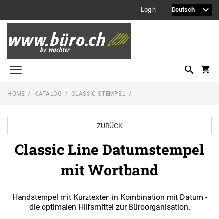
Login
HOME
KATALOG
CLASSIC STEMPEL
Printy Textstempel
Taschenstempel
ZURÜCK
Professional Textstempel
Classic Line Datumstempel
Professional Datum- und Ziffernbandstempel
mit Wortband
PROFESSIONAL LINE DATUMSTEMPEL
Printy Datumstempel
PRINTY LINE - DATUMSTEMPEL
Office Printy
Handstempel mit Kurztexten in Kombination mit Datum -
PROFESSIONAL LINE
die optimalen Hilfsmittel zur Büroorganisation.
WORTBANDDREHSTEMPEL
Textplatten