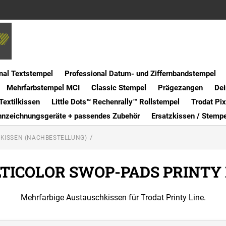
nal Textstempel
Professional Datum- und Ziffernbandstempel
Mehrfarbstempel MCI
Classic Stempel
Prägezangen
Dei
Textilkissen
Little Dots™ Rechenrally™ Rollstempel
Trodat Pi
nnzeichnungsgeräte + passendes Zubehör
Ersatzkissen / Stemp
 KISSEN (NACHBESTELLUNG)
TICOLOR SWOP-PADS PRINTY 
Mehrfarbige Austauschkissen für Trodat Printy Line.