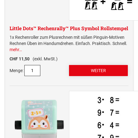
MULTICOLOR SWOP-PADS PRINTY LINE
TRODAT EDY® FIX DINOSAURIER UND
MULTICOLOR SWOP-PADS PROFESSIONAL LINE
Numeroteure + passende Ersatzkissen
MÄRCHEN
NUMEROTEURE REINER
Elektrostempel Kennzeichnungsgeräte + passendes Zubehör
Little Dots™ Rechenrally™ Plus Symbol Rollstempel
TRODAT EDY® FLEX
ELEKTROSTEMPEL &
Ersatzkissen / Stempelkissen
1x Rechenroller zum Plusrechnen mit süßen Pinguin-Motiven
KENNZEICHNUNGSGERÄTE REINER
ERSATZKISSEN REINER HANDSTEMPEL
Rechnen Üben im Handumdrehen. Einfach. Praktisch. Schnell.
AUSTAUSCHKISSEN TRODAT
TRODAT EDY® ERSATZKISSEN
mehr…
Zubehör
Printy Line
ERSATZKISSEN UND ZUBEHÖR
CHF 11,50
(exkl. MwSt.)
ELEKTROSTEMPEL REINER
Professional Line
Menge:
ERSATZKISSEN FÜR TASCHENSTEMPEL
STEMPELKISSEN