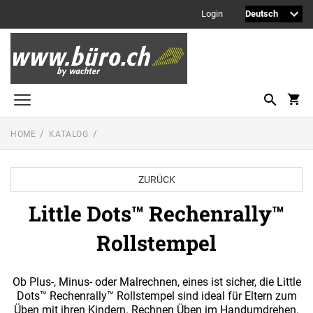
Login
HOME
KATALOG
Printy Textstempel
Taschenstempel
ZURÜCK
Professional Textstempel
Little Dots™ Rechenrally™
Professional Datum- und Ziffernbandstempel
Rollstempel
PROFESSIONAL LINE DATUMSTEMPEL
Printy Datumstempel
PRINTY LINE - DATUMSTEMPEL
Office Printy
Ob Plus-, Minus- oder Malrechnen, eines ist sicher, die Little
PROFESSIONAL LINE
Dots™ Rechenrally™ Rollstempel sind ideal für Eltern zum
WORTBANDDREHSTEMPEL
Üben mit ihren Kindern. Rechnen Üben im Handumdrehen.
Textplatten