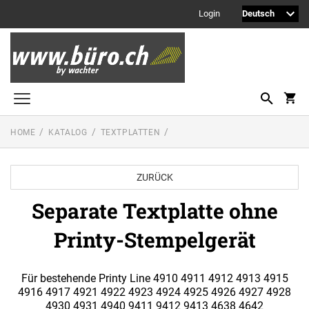
Login
HOME
KATALOG
TEXTPLATTEN
Printy Textstempel
Taschenstempel
ZURÜCK
Professional Textstempel
Separate Textplatte ohne
Professional Datum- und Ziffernbandstempel
Printy-Stempelgerät
PROFESSIONAL LINE DATUMSTEMPEL
Printy Datumstempel
PRINTY LINE - DATUMSTEMPEL
Office Printy
Für bestehende Printy Line 4910 4911 4912 4913 4915
PROFESSIONAL LINE
4916 4917 4921 4922 4923 4924 4925 4926 4927 4928
WORTBANDDREHSTEMPEL
4930 4931 4940 9411 9412 9413 4638 4642
Textplatten