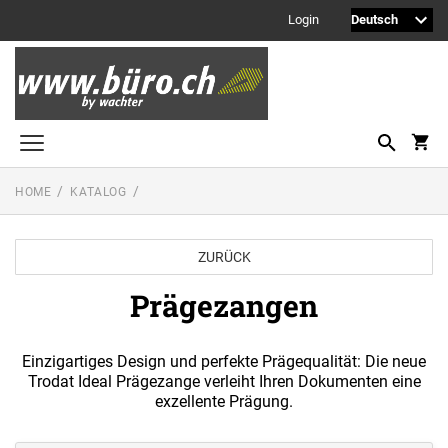
Login
HOME
KATALOG
Printy Textstempel
Taschenstempel
ZURÜCK
Professional Textstempel
Prägezangen
Professional Datum- und Ziffernbandstempel
PROFESSIONAL LINE DATUMSTEMPEL
Einzigartiges Design und perfekte Prägequalität: Die neue
Printy Datumstempel
Trodat Ideal Prägezange verleiht Ihren Dokumenten eine
PRINTY LINE - DATUMSTEMPEL
exzellente Prägung.
Office Printy
PROFESSIONAL LINE
WORTBANDDREHSTEMPEL
Textplatten