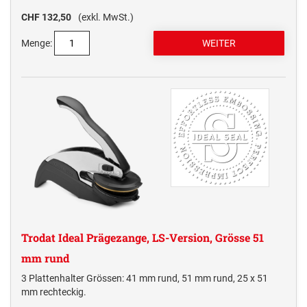
MULTICOLOR SWOP-PADS PRINTY LINE
CHF 132,50
(exkl. MwSt.)
TRODAT EDY® FIX DINOSAURIER UND
MULTICOLOR SWOP-PADS PROFESSIONAL LINE
Numeroteure + passende Ersatzkissen
MÄRCHEN
Menge:
NUMEROTEURE REINER
Elektrostempel Kennzeichnungsgeräte + passendes Zubehör
TRODAT EDY® FLEX
ELEKTROSTEMPEL &
Ersatzkissen / Stempelkissen
KENNZEICHNUNGSGERÄTE REINER
ERSATZKISSEN REINER HANDSTEMPEL
AUSTAUSCHKISSEN TRODAT
TRODAT EDY® ERSATZKISSEN
Zubehör
Printy Line
ERSATZKISSEN UND ZUBEHÖR
ELEKTROSTEMPEL REINER
Professional Line
ERSATZKISSEN FÜR TASCHENSTEMPEL
STEMPELKISSEN
Trodat Ideal Prägezange, LS-Version, Grösse 51
mm rund
3 Plattenhalter Grössen: 41 mm rund, 51 mm rund, 25 x 51
mm rechteckig.