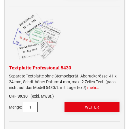
MULTICOLOR SWOP-PADS PRINTY LINE
TRODAT EDY® FIX DINOSAURIER UND
MULTICOLOR SWOP-PADS PROFESSIONAL LINE
Numeroteure + passende Ersatzkissen
MÄRCHEN
NUMEROTEURE REINER
Elektrostempel Kennzeichnungsgeräte + passendes Zubehör
TRODAT EDY® FLEX
ELEKTROSTEMPEL &
Ersatzkissen / Stempelkissen
KENNZEICHNUNGSGERÄTE REINER
ERSATZKISSEN REINER HANDSTEMPEL
AUSTAUSCHKISSEN TRODAT
TRODAT EDY® ERSATZKISSEN
Zubehör
Printy Line
ERSATZKISSEN UND ZUBEHÖR
ELEKTROSTEMPEL REINER
Professional Line
Textplatte Professional 5430
ERSATZKISSEN FÜR TASCHENSTEMPEL
Separate Textplatte ohne Stempelgerät. Abdruckgrösse: 41 x
24 mm, Schrifthöher Datum: 4 mm, max. 2 Zeilen Text. (passt
nicht auf das Modell 5430/L mit Lagertext!)
mehr…
STEMPELKISSEN
CHF 39,30
(exkl. MwSt.)
Menge: