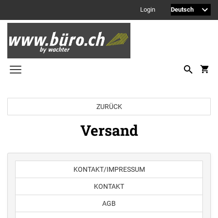
Login
Printy Textstempel
ZURÜCK
Taschenstempel
Versand
Professional Textstempel
Professional Datum- und Ziffernbandstempel
PROFESSIONAL LINE DATUMSTEMPEL
KONTAKT/IMPRESSUM
Printy Datumstempel
KONTAKT
PRINTY LINE - DATUMSTEMPEL
Office Printy
PROFESSIONAL LINE
AGB
WORTBANDDREHSTEMPEL
Textplatten