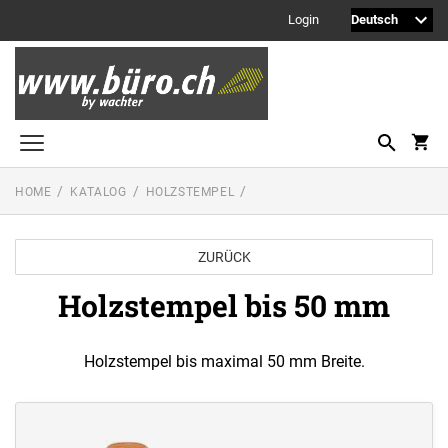
Login
HOME
KATALOG
HOLZSTEMPEL
Printy Textstempel
Taschenstempel
ZURÜCK
Professional Textstempel
Holzstempel bis 50 mm
Professional Datum- und Ziffernbandstempel
PROFESSIONAL LINE DATUMSTEMPEL
Holzstempel bis maximal 50 mm Breite.
Printy Datumstempel
PRINTY LINE - DATUMSTEMPEL
Office Printy
PROFESSIONAL LINE
WORTBANDDREHSTEMPEL
Textplatten