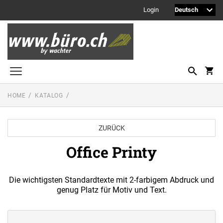
Login
HOME
KATALOG
Printy Textstempel
Taschenstempel
ZURÜCK
Professional Textstempel
Office Printy
Professional Datum- und Ziffernbandstempel
PROFESSIONAL LINE DATUMSTEMPEL
Die wichtigsten Standardtexte mit 2-farbigem Abdruck und
Printy Datumstempel
genug Platz für Motiv und Text.
PRINTY LINE - DATUMSTEMPEL
Office Printy
PROFESSIONAL LINE
WORTBANDDREHSTEMPEL
Textplatten