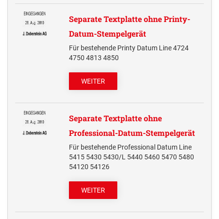
MULTICOLOR SWOP-PADS PRINTY LINE
TRODAT EDY® FIX DINOSAURIER UND
MULTICOLOR SWOP-PADS PROFESSIONAL LINE
Separate Textplatte ohne Printy-
Numeroteure + passende Ersatzkissen
MÄRCHEN
Datum-Stempelgerät
NUMEROTEURE REINER
Elektrostempel Kennzeichnungsgeräte + passendes Zubehör
TRODAT EDY® FLEX
Für bestehende Printy Datum Line 4724
ELEKTROSTEMPEL &
4750 4813 4850
Ersatzkissen / Stempelkissen
KENNZEICHNUNGSGERÄTE REINER
ERSATZKISSEN REINER HANDSTEMPEL
AUSTAUSCHKISSEN TRODAT
TRODAT EDY® ERSATZKISSEN
Zubehör
WEITER
Printy Line
ERSATZKISSEN UND ZUBEHÖR
ELEKTROSTEMPEL REINER
Professional Line
Separate Textplatte ohne
ERSATZKISSEN FÜR TASCHENSTEMPEL
Professional-Datum-Stempelgerät
Für bestehende Professional Datum Line
STEMPELKISSEN
5415 5430 5430/L 5440 5460 5470 5480
54120 54126
WEITER