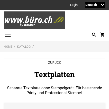
Login
HOME
KATALOG
Printy Textstempel
Taschenstempel
ZURÜCK
Professional Textstempel
Textplatten
Professional Datum- und Ziffernbandstempel
PROFESSIONAL LINE DATUMSTEMPEL
Separate Textplatte ohne Stempelgerät. Für bestehende
Printy Datumstempel
Printy und Professional Stempel.
PRINTY LINE - DATUMSTEMPEL
Office Printy
PROFESSIONAL LINE
WORTBANDDREHSTEMPEL
Textplatten