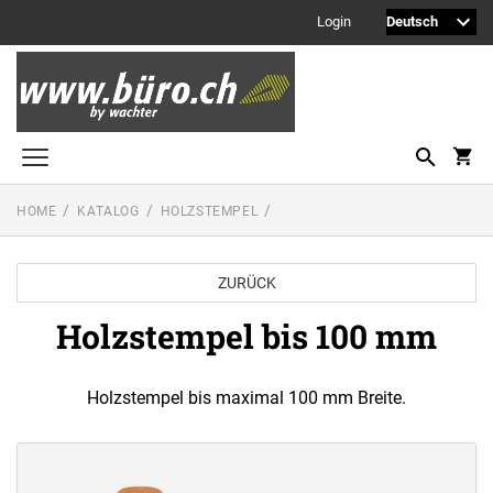
Login
HOME
KATALOG
HOLZSTEMPEL
Printy Textstempel
Taschenstempel
ZURÜCK
Professional Textstempel
Holzstempel bis 100 mm
Professional Datum- und Ziffernbandstempel
PROFESSIONAL LINE DATUMSTEMPEL
Holzstempel bis maximal 100 mm Breite.
Printy Datumstempel
PRINTY LINE - DATUMSTEMPEL
Office Printy
PROFESSIONAL LINE
WORTBANDDREHSTEMPEL
Textplatten