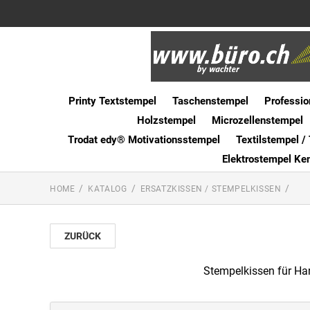
Printy Textstempel
Taschenstempel
Professio
Holzstempel
Microzellenstempel
Trodat edy® Motivationsstempel
Textilstempel / 
Elektrostempel Ke
HOME
KATALOG
ERSATZKISSEN / STEMPELKISSEN
ZURÜCK
Stempelkissen für Han