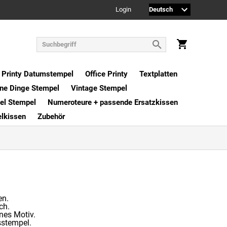
Login
Printy Datumstempel
Office Printy
Textplatten
ne Dinge Stempel
Vintage Stempel
xel Stempel
Numeroteure + passende Ersatzkissen
elkissen
Zubehör
en.
ch.
nes Motiv.
nsstempel.