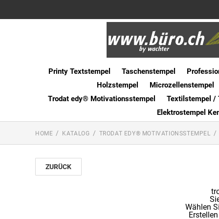
Printy Textstempel
Taschenstempel
Professio
Holzstempel
Microzellenstempel
Trodat edy® Motivationsstempel
Textilstempel / 
Elektrostempel Ke
HOME
KATALOG
TRODAT EDY® MOTIVATIONSSTEMPEL
ZURÜCK
tr
Si
Wählen Si
Erstellen