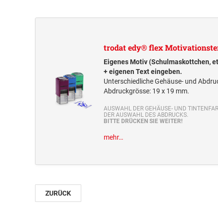
trodat edy® flex Motivationst
Eigenes Motiv (Schulmaskottchen, e
+ eigenen Text eingeben.
Unterschiedliche Gehäuse- und Abdru
Abdruckgrösse: 19 x 19 mm.
AUSWAHL DER GEHÄUSE- UND TINTENFAR
DER AUSWAHL DES ABDRUCKS.
BITTE DRÜCKEN SIE WEITER!
mehr…
ZURÜCK