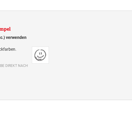
empel
tc.) verwenden
ckfarben.
BE DIREKT NACH