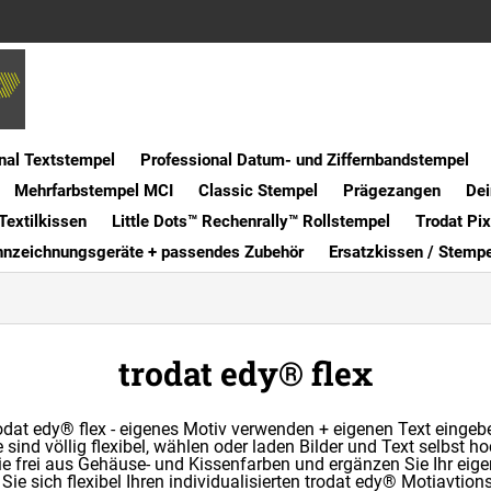
nal Textstempel
Professional Datum- und Ziffernbandstempel
Mehrfarbstempel MCI
Classic Stempel
Prägezangen
Dei
Textilkissen
Little Dots™ Rechenrally™ Rollstempel
Trodat Pi
nnzeichnungsgeräte + passendes Zubehör
Ersatzkissen / Stemp
trodat edy® flex
odat edy® flex - eigenes Motiv verwenden + eigenen Text eingeb
e sind völlig flexibel, wählen oder laden Bilder und Text selbst ho
e frei aus Gehäuse- und Kissenfarben und ergänzen Sie Ihr eige
 Sie sich flexibel Ihren individualisierten trodat edy® Motiavtio