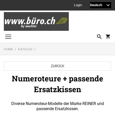
Login
HOME
KATALOG
Printy Textstempel
Taschenstempel
ZURÜCK
Professional Textstempel
Numeroteure + passende
Professional Datum- und Ziffernbandstempel
Ersatzkissen
PROFESSIONAL LINE DATUMSTEMPEL
Printy Datumstempel
PRINTY LINE - DATUMSTEMPEL
Office Printy
Diverse Numeroteur-Modelle der Marke REINER und
PROFESSIONAL LINE
passende Ersatzkissen.
WORTBANDDREHSTEMPEL
Textplatten