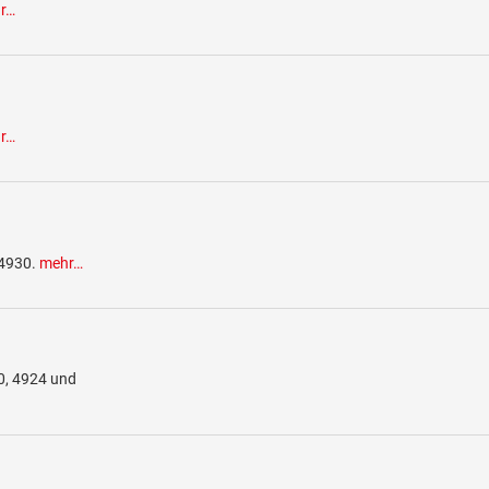
r…
r…
 4930.
mehr…
0, 4924 und