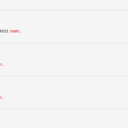
 4953.
mehr…
r…
r…