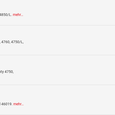
 4850/L.
mehr…
, 4760, 4750/L,
nty 4750,
d 46019.
mehr…