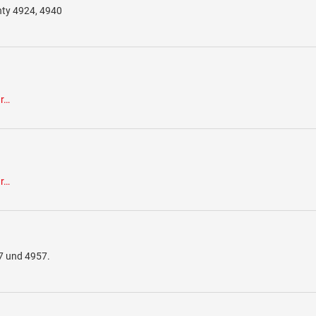
nty 4924, 4940
r…
r…
7 und 4957.