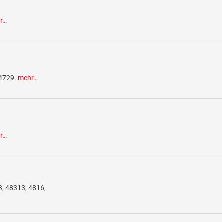
r…
 4729.
mehr…
r…
3, 48313, 4816,