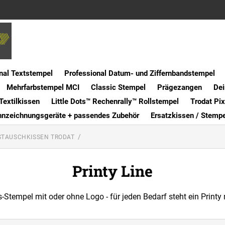
nal Textstempel
Professional Datum- und Ziffernbandstempel
Mehrfarbstempel MCI
Classic Stempel
Prägezangen
Dei
Textilkissen
Little Dots™ Rechenrally™ Rollstempel
Trodat Pi
nnzeichnungsgeräte + passendes Zubehör
Ersatzkissen / Stemp
STAUSCHKISSEN TRODAT
Printy Line
-Stempel mit oder ohne Logo - für jeden Bedarf steht ein Printy