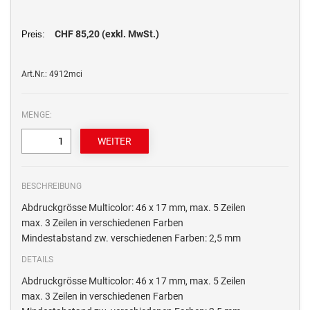
MULTICOLOR SWOP-PADS PRINTY LINE
TRODAT EDY® FIX DINOSAURIER UND
MULTICOLOR SWOP-PADS PROFESSIONAL LINE
Numeroteure + passende Ersatzkissen
MÄRCHEN
CHF 85,20 (exkl. MwSt.)
Preis:
NUMEROTEURE REINER
Elektrostempel Kennzeichnungsgeräte + passendes Zubehör
TRODAT EDY® FLEX
ELEKTROSTEMPEL &
Art.Nr.: 4912mci
Ersatzkissen / Stempelkissen
KENNZEICHNUNGSGERÄTE REINER
ERSATZKISSEN REINER HANDSTEMPEL
AUSTAUSCHKISSEN TRODAT
TRODAT EDY® ERSATZKISSEN
Zubehör
MENGE:
Printy Line
ERSATZKISSEN UND ZUBEHÖR
ELEKTROSTEMPEL REINER
Professional Line
ERSATZKISSEN FÜR TASCHENSTEMPEL
BESCHREIBUNG
Abdruckgrösse Multicolor: 46 x 17 mm, max. 5 Zeilen
STEMPELKISSEN
max. 3 Zeilen in verschiedenen Farben
Mindestabstand zw. verschiedenen Farben: 2,5 mm
DETAILS
Abdruckgrösse Multicolor: 46 x 17 mm, max. 5 Zeilen
max. 3 Zeilen in verschiedenen Farben